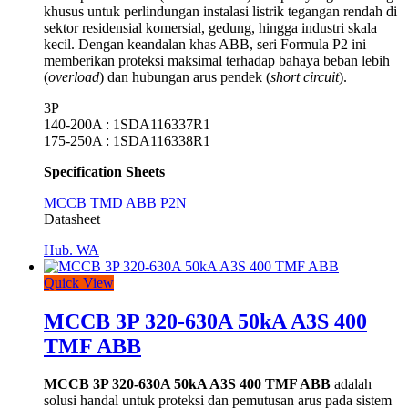
khusus untuk perlindungan instalasi listrik tegangan rendah di
sektor residensial komersial, gedung, hingga industri skala
kecil. Dengan keandalan khas ABB, seri Formula P2 ini
memberikan proteksi maksimal terhadap bahaya beban lebih
(
overload
) dan hubungan arus pendek (
short circuit
).
3P
140-200A : 1SDA116337R1
175-250A : 1SDA116338R1
Specification Sheets
MCCB TMD ABB P2N
Datasheet
Hub. WA
Quick View
MCCB 3P 320-630A 50kA A3S 400
TMF ABB
MCCB 3P 320-630A 50kA A3S 400 TMF ABB
adalah
solusi handal untuk proteksi dan pemutusan arus pada sistem