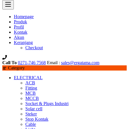
Homepage
Produk
Profil
Kontak
Akun
Keranjang
Checkout
Call To
0271-746 7568
Email :
sales@ergatama.com
Category
ELECTRICAL
ACB
Fitting
MCB
MCCB
Socket & Plugs Industri
Solar cell
Steker
Stop Kontak
Cable