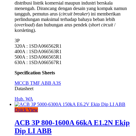
distribusi listrik komersial maupun industri berskala
menengah.
Dirancang dengan desain yang kompak namun
tangguh,
pemutus arus (
circuit breaker
) ini memberikan
perlindungan maksimal terhadap bahaya beban lebih
(
overload
) dan hubungan arus pendek (
short circuit
/
korsleting).
3P
320A : 1SDA066562R1
400A : 1SDA066563R1
500A : 1SDA066565R1
630A : 1SDA066567R1
Specification Sheets
MCCB TMF ABB A3S
Datasheet
Hub. WA
Quick View
ACB 3P 800-1600A 66kA E1.2N Ekip
Dip LI ABB