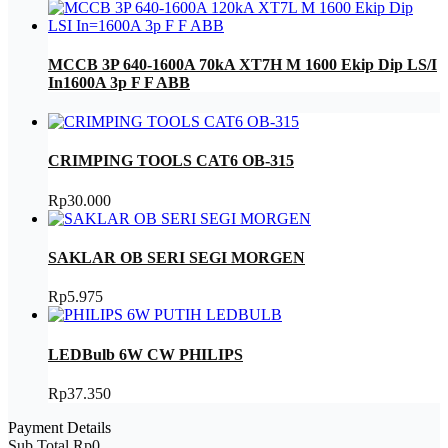
MCCB 3P 640-1600A 70kA XT7H M 1600 Ekip Dip LS/I
In1600A 3p F F ABB
CRIMPING TOOLS CAT6 OB-315
Rp
30.000
SAKLAR OB SERI SEGI MORGEN
Rp
5.975
LEDBulb 6W CW PHILIPS
Rp
37.350
Payment Details
Sub Total
Rp
0