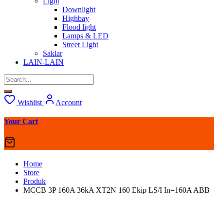
Light
Downlight
Highbay
Flood light
Lamps & LED
Street Light
Saklar
LAIN-LAIN
Wishlist
Account
Your Cart
Home
Store
Produk
MCCB 3P 160A 36kA XT2N 160 Ekip LS/I In=160A ABB