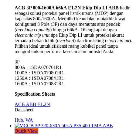
ACB 3P 800-1600A 66kA E1.2N Ekip Dip LI ABB
hadir
sebagai solusi proteksi panel listrik utama (MDP) dengan
kapasitas 800-1600A
. Memiliki keandalan mutakhir lewat
konfigurasi 3 Pole (3P)
dan daya memutus arus pendek
(
breaking capacity
) hingga 66kA
. Dilengkapi dengan
electronic trip unit
tipe Ekip Dip LI
untuk proteksi akurat
terhadap beban lebih (
overload
) dan korsleting (
short circuit
).
Pilihan ideal untuk efisiensi ruang kubikel panel tanpa
mengorbankan performa keselamatan industri Anda.
3P
800A : 1SDA070761R1
1000A : 1SDA070801R1
1250A : 1SDA070841R1
1600A : 1SDA070881R1
Specification Sheets
ACB ABB E1.2N
Datasheet
Hub. WA
Quick View