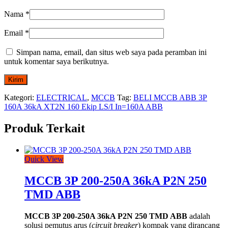
Nama
*
Email
*
Simpan nama, email, dan situs web saya pada peramban ini
untuk komentar saya berikutnya.
Kategori:
ELECTRICAL
,
MCCB
Tag:
BELI MCCB ABB 3P
160A 36kA XT2N 160 Ekip LS/I In=160A ABB
Produk Terkait
Quick View
MCCB 3P 200-250A 36kA P2N 250
TMD ABB
MCCB 3P 200-250A 36kA P2N 250 TMD ABB
adalah
solusi pemutus arus (
circuit breaker
) kompak yang dirancang