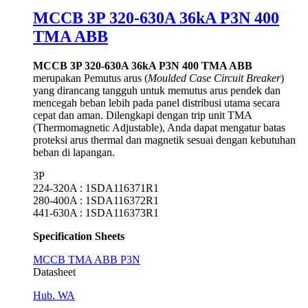
MCCB 3P 320-630A 36kA P3N 400
TMA ABB
MCCB 3P 320-630A 36kA P3N 400 TMA ABB
merupakan Pemutus arus (
Moulded Case Circuit Breaker
)
yang dirancang tangguh untuk memutus arus pendek dan
mencegah beban lebih pada panel distribusi utama secara
cepat dan aman. Dilengkapi dengan trip unit TMA
(Thermomagnetic Adjustable), Anda dapat mengatur batas
proteksi arus thermal dan magnetik sesuai dengan kebutuhan
beban di lapangan.
3P
224-320A : 1SDA116371R1
280-400A : 1SDA116372R1
441-630A : 1SDA116373R1
Specification Sheets
MCCB TMA ABB P3N
Datasheet
Hub. WA