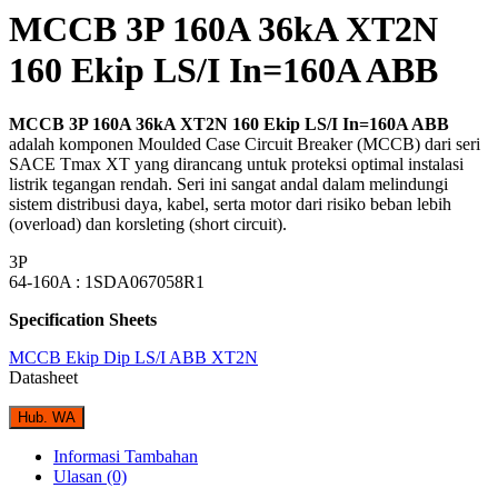
MCCB 3P 160A 36kA XT2N
160 Ekip LS/I In=160A ABB
MCCB 3P 160A 36kA XT2N 160 Ekip LS/I In=160A ABB
adalah komponen Moulded Case Circuit Breaker (MCCB) dari seri
SACE Tmax XT yang dirancang untuk proteksi optimal instalasi
listrik tegangan rendah. Seri ini sangat andal dalam melindungi
sistem distribusi daya, kabel, serta motor dari risiko beban lebih
(overload) dan korsleting (short circuit).
3P
64-160A : 1SDA067058R1
Specification Sheets
MCCB Ekip Dip LS/I ABB XT2N
Datasheet
Hub. WA
Informasi Tambahan
Ulasan (0)