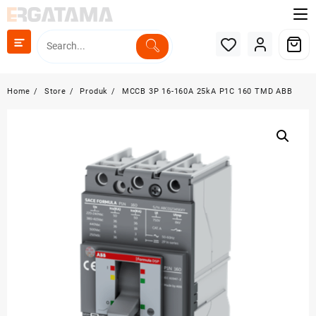
Skip
to
content
Home
Store
Produk
MCCB 3P 16-160A 25kA P1C 160 TMD ABB