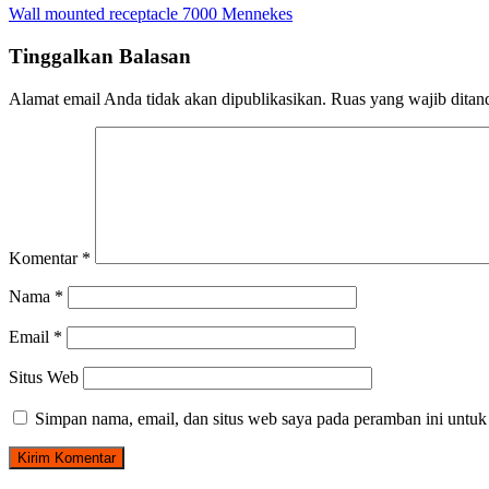
Navigasi
Wall mounted receptacle 7000 Mennekes
pos
Tinggalkan Balasan
Alamat email Anda tidak akan dipublikasikan.
Ruas yang wajib ditan
Komentar
*
Nama
*
Email
*
Situs Web
Simpan nama, email, dan situs web saya pada peramban ini untuk