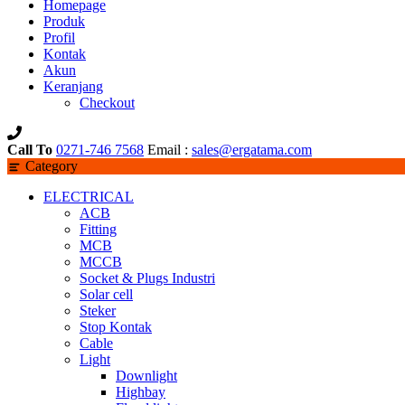
Homepage
Produk
Profil
Kontak
Akun
Keranjang
Checkout
Call To
0271-746 7568
Email :
sales@ergatama.com
Category
ELECTRICAL
ACB
Fitting
MCB
MCCB
Socket & Plugs Industri
Solar cell
Steker
Stop Kontak
Cable
Light
Downlight
Highbay