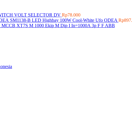
WITCH VOLT SELECTOR DV
Rp
78.000
SM1138-B LED Highbay 100W Cool-White Ufo ODEA
Rp
897
MCCB XT7S M 1000 Ekip M Dip I In=1000A 3p F F ABB