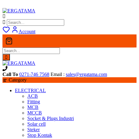
Skip
to
content
Account
Call To
0271-746 7568
Email :
sales@ergatama.com
Category
ELECTRICAL
ACB
Fitting
MCB
MCCB
Socket & Plugs Industri
Solar cell
Steker
Stop Kontak