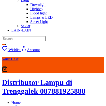
Light
Downlight
Highbay
Flood light
Lamps & LED
Street Light
Saklar
LAIN-LAIN
Wishlist
Account
Your Cart
Distributor Lampu di
Trenggalek 087881925888
Home