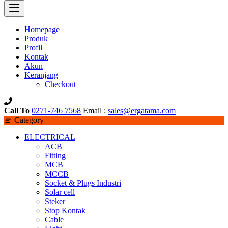
Homepage
Produk
Profil
Kontak
Akun
Keranjang
Checkout
Call To
0271-746 7568
Email :
sales@ergatama.com
Category
ELECTRICAL
ACB
Fitting
MCB
MCCB
Socket & Plugs Industri
Solar cell
Steker
Stop Kontak
Cable