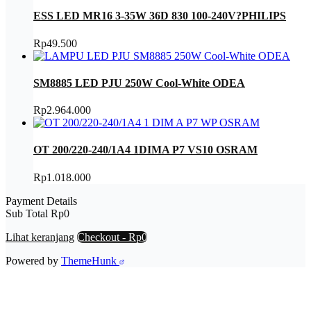
ESS LED MR16 3-35W 36D 830 100-240V?PHILIPS
Rp
49.500
SM8885 LED PJU 250W Cool-White ODEA
Rp
2.964.000
OT 200/220-240/1A4 1DIMA P7 VS10 OSRAM
Rp
1.018.000
Payment Details
Sub Total
Rp
0
Lihat keranjang
Checkout
-
Rp0
Powered by
ThemeHunk