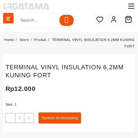
Skip
to
content
Home
Store
Produk
TERMINAL VINYL INSULATION 6,2MM KUNING
FORT
TERMINAL VINYL INSULATION 6,2MM
KUNING FORT
Rp
12.000
Stok 1
Kuantitas
-
+
Tambah ke keranjang
TERMINAL
VINYL
INSULATION