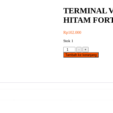
TERMINAL V
HITAM FOR
Rp
102.000
Stok 1
Kuantitas
-
+
TERMINAL
Tambah ke keranjang
VINYL
INSULATION
18MM
HITAM
FORT