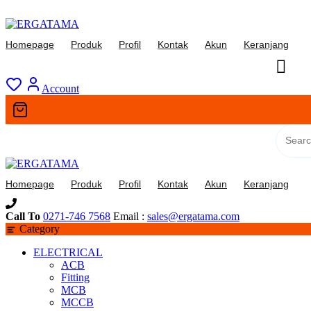
Skip
to
Homepage
Produk
Profil
Kontak
Akun
Keranjang
content
Account
Homepage
Produk
Profil
Kontak
Akun
Keranjang
Call To
0271-746 7568
Email :
sales@ergatama.com
Category
ELECTRICAL
ACB
Fitting
MCB
MCCB