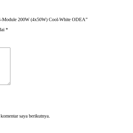
ht 4-Module 200W (4x50W) Cool-White ODEA”
dai
*
 komentar saya berikutnya.