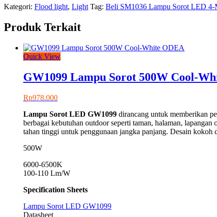
Kategori:
Flood light
,
Light
Tag:
Beli SM1036 Lampu Sorot LED 4
Produk Terkait
Quick View
GW1099 Lampu Sorot 500W Cool-Wh
Rp
978.000
Lampu Sorot LED
GW1099
dirancang untuk memberikan pen
berbagai kebutuhan outdoor seperti taman, halaman, lapangan 
tahan tinggi untuk penggunaan jangka panjang. Desain kokoh d
500W
6000-6500K
100-110 Lm/W
Specification Sheets
Lampu Sorot LED GW1099
Datasheet