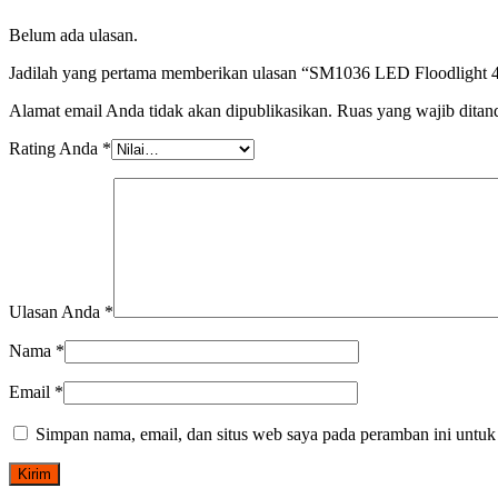
Cool-
White
Belum ada ulasan.
ODEA
Jadilah yang pertama memberikan ulasan “SM1036 LED Floodlig
Alamat email Anda tidak akan dipublikasikan.
Ruas yang wajib ditan
Rating Anda
*
Ulasan Anda
*
Nama
*
Email
*
Simpan nama, email, dan situs web saya pada peramban ini untuk