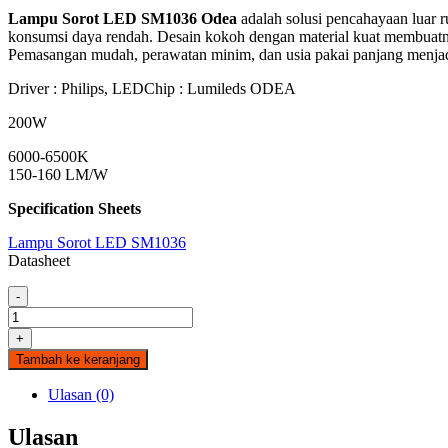
Lampu Sorot LED SM1036 Odea
adalah solusi pencahayaan luar r
konsumsi daya rendah. Desain kokoh dengan material kuat membuatny
Pemasangan mudah, perawatan minim, dan usia pakai panjang menjadi
Driver : Philips, LEDChip : Lumileds ODEA
200W
6000-6500K
150-160 LM/W
Specification Sheets
Lampu Sorot LED SM1036
Datasheet
-
Kuantitas
SM1036
+
LED
Tambah ke keranjang
Floodlight
4-
Ulasan (0)
Module
200W
Ulasan
(4x50W)