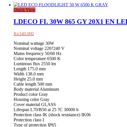
Quick View
LDECO FL 30W 865 GY 20X1 EN L
Rp
340.000
Nominal wattage 30W
Nominal voltage 220?240 V
Mains frequency 50/60 Hz
Color temperature 6500 K
Luminous flux 2550 lm
Length 175.0 mm
Width 138.0 mm
Height 25.0 mm
Cable length 500 mm
Body material Aluminum
Product color Gray
Housing color Gray
Cover material GLASS
Lifespan L70/B50 at 25 ?C 30000 h
Protection class IK (shock resistance) IK06
Protection class I
Type of protection IP65