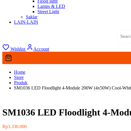
Flood light
Lamps & LED
Street Light
Saklar
LAIN-LAIN
Wishlist
Account
Home
Store
Produk
SM1036 LED Floodlight 4-Module 200W (4x50W) Cool-Wh
SM1036 LED Floodlight 4-Mod
Rp
3.330.000