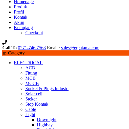
Homepage
Produk
Profil
Kontak
Akun
Keranjang
Checkout
Call To
0271-746 7568
Email :
sales@ergatama.com
Category
ELECTRICAL
ACB
Fitting
MCB
MCCB
Socket & Plugs Industri
Solar cell
Steker
Stop Kontak
Cable
Light
Downlight
Highbay