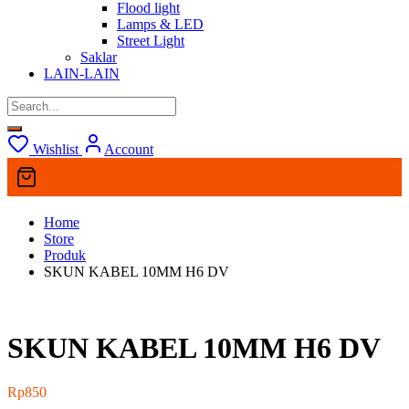
Flood light
Lamps & LED
Street Light
Saklar
LAIN-LAIN
Wishlist
Account
Home
Store
Produk
SKUN KABEL 10MM H6 DV
SKUN KABEL 10MM H6 DV
Rp
850