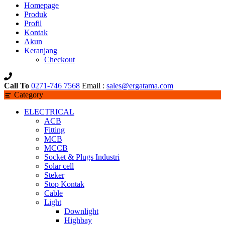
Homepage
Produk
Profil
Kontak
Akun
Keranjang
Checkout
Call To
0271-746 7568
Email :
sales@ergatama.com
Category
ELECTRICAL
ACB
Fitting
MCB
MCCB
Socket & Plugs Industri
Solar cell
Steker
Stop Kontak
Cable
Light
Downlight
Highbay