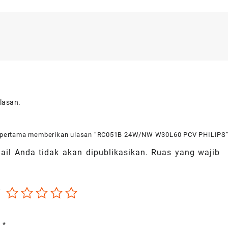
lasan.
g pertama memberikan ulasan “RC051B 24W/NW W30L60 PCV PHILIPS
il Anda tidak akan dipublikasikan.
Ruas yang wajib
*
a
*