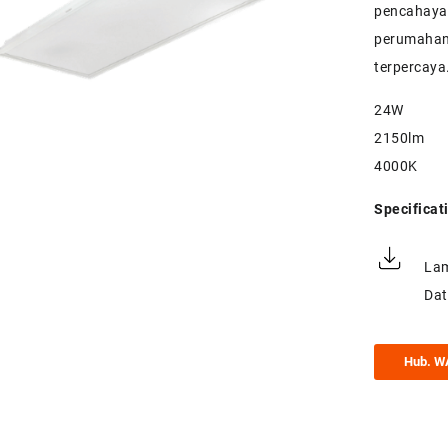
pencahayaa
perumahan,
terpercaya
24W
2150lm
4000K
Specificat
Lam
Dat
Hub. W