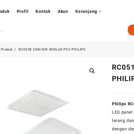
oduk
Profil
Kontak
Akun
Keranjang
Produk
RC051B 24W/NW W30L60 PCV PHILIPS
RC05
PHILI
Philips R
LED panel
terang da
dengan des