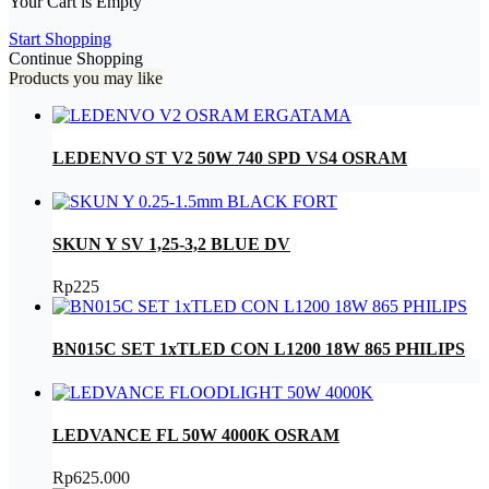
Your Cart is Empty
Start Shopping
Continue Shopping
Products you may like
LEDENVO ST V2 50W 740 SPD VS4 OSRAM
SKUN Y SV 1,25-3,2 BLUE DV
Rp
225
BN015C SET 1xTLED CON L1200 18W 865 PHILIPS
LEDVANCE FL 50W 4000K OSRAM
Rp
625.000