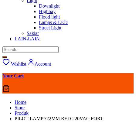
Light
Downlight
Highbay
Flood light
Lamps & LED
Street Light
Saklar
LAIN-LAIN
Wishlist
Account
Your Cart
Home
Store
Produk
PILOT LAMP ?22MM RED 220VAC FORT