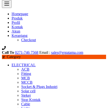
Homepage
Produk
Profil
Kontak
Akun
Keranjang
Checkout
Call To
0271-746 7568
Email :
sales@ergatama.com
Category
ELECTRICAL
ACB
Fitting
MCB
MCCB
Socket & Plugs Industri
Solar cell
Steker
Stop Kontak
Cable