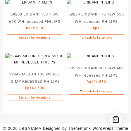
59263 ERIDANI 150 7.5W
59264 ERIDANI 175 12W 65K
65K WH recessed PHILIPS
WH recessed PHILIPS
Rp
79.900
Rp
1
Tambah ke keranjang
Tambah ke keranjang
59265 ERIDANI 200 14W 40K
59449 MESON 105 9W 65K
WH recessed PHILIPS
ID MP RECESSED PHILIPS
Rp
104.550
Rp
161.600
Tambah ke keranjang
Tambah ke keranjang
© 2026
ERGATAMA
Designed by
Themehunk WordPress Theme