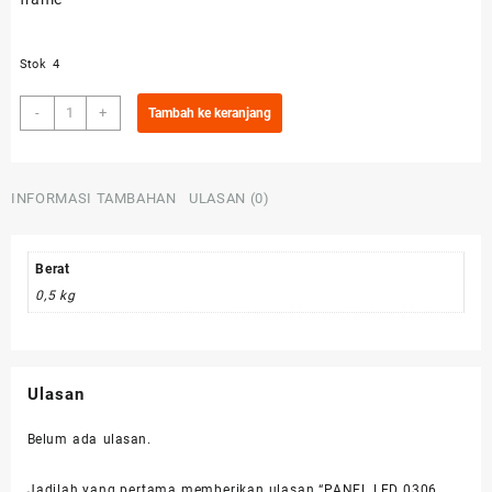
Stok 4
Kuantitas
-
+
Tambah ke keranjang
PANEL
LED
0306
INFORMASI TAMBAHAN
ULASAN (0)
17W
6500K
230V
LEDVANCE
Berat
OSRAM
0,5 kg
Ulasan
Belum ada ulasan.
Jadilah yang pertama memberikan ulasan “PANEL LED 0306