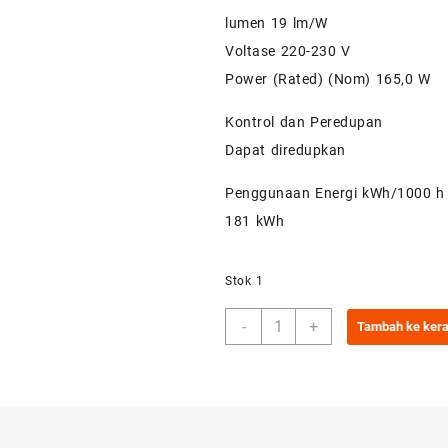
lumen 19 lm/W
Voltase 220-230 V
Power (Rated) (Nom) 165,0 W
Kontrol dan Peredupan
Dapat diredupkan
Penggunaan Energi kWh/1000 h
181 kWh
Stok 1
Kuantitas
-
+
Tambah ke ker
ML
160W
E27
220-
230V
PHILIPS