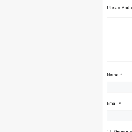
Ulasan And
Nama
*
Email
*