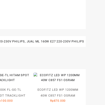
20-230V PHILIPS
,
JUAL ML 160W E27 220-230V PHILIPS
00K FL-GE-TL
ECOFITZ LED WP 1200MM
POT TRACKLIGHT
40W C857 FS1 OSRAM
p
100.000
Rp
870.000