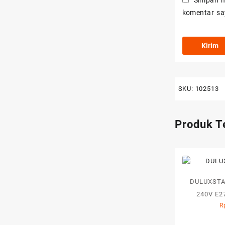
Simpan n
komentar sa
SKU:
102513
Produk T
DULUXSTA
240V E2
R