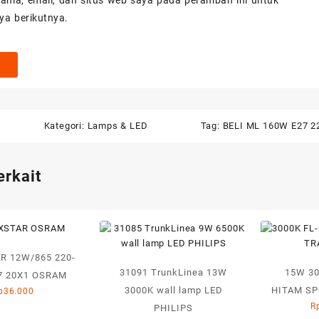
ama, email, dan situs web saya pada peramban ini untuk
ya berikutnya.
Kategori:
Lamps & LED
Tag:
BELI ML 160W E27 2
erkait
R 12W/865 220-
31091 TrunkLinea 13W
15W 30
7 20X1 OSRAM
3000K wall lamp LED
HITAM S
p
36.000
R
PHILIPS