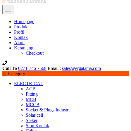
Homepage
Produk
Profil
Kontak
Akun
Keranjang
Checkout
Call To
0271-746 7568
Email :
sales@ergatama.com
Category
ELECTRICAL
ACB
Fitting
MCB
MCCB
Socket & Plugs Industri
Solar cell
Steker
Stop Kontak
Cable