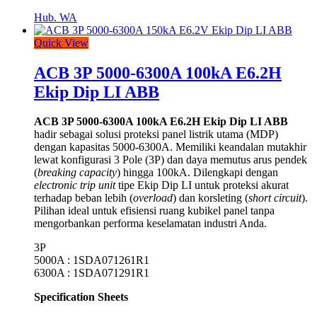
Hub. WA
Quick View
ACB 3P 5000-6300A 100kA E6.2H
Ekip Dip LI ABB
ACB 3P 5000-6300A 100kA E6.2H Ekip Dip LI ABB
hadir sebagai solusi proteksi panel listrik utama (MDP)
dengan kapasitas 5000-6300A
. Memiliki keandalan mutakhir
lewat konfigurasi 3 Pole (3P)
dan daya memutus arus pendek
(
breaking capacity
) hingga 100kA
. Dilengkapi dengan
electronic trip unit
tipe Ekip Dip LI
untuk proteksi akurat
terhadap beban lebih (
overload
) dan korsleting (
short circuit
).
Pilihan ideal untuk efisiensi ruang kubikel panel tanpa
mengorbankan performa keselamatan industri Anda.
3P
5000A : 1SDA071261R1
6300A : 1SDA071291R1
Specification Sheets