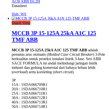
ACB ABB E6.2H
Datasheet
Hub. WA
Quick View
MCCB 3P 15-125A 25kA A1C 125
TMF ABB
MCCB 3P 15-125A 25kA A1C 125 TMF ABB
adalah
pemutus arus otomatis (
Molded Case Circuit Breaker
) 3-Pole
berkualitas untuk proteksi instalasi listrik 3-fase. Seri ABB
SACE FORMULA
ini andal melindungi jaringan listrik
industri dan gedung komersial dari bahaya beban lebih
(
overload
) serta korsleting (
short circuit
).
3P
15A : 1SDA066709R1
20A : 1SDA066710R1
25A : 1SDA066711R1
30A : 1SDA066712R1
40A : 1SDA066713R1
50A : 1SDA066714R1