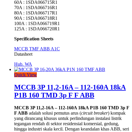
60A : 1SDA066715R1
70A : 1SDA066716R1
80A : 1SDA066717R1
90A : 1SDA066718R1
100A : 1SDA066719R1
125A : 1SDA066720R1
Specification Sheets
MCCB TMF ABB A1C
Datasheet
Hub. WA
Quick View
MCCB 3P 11,2-16A – 112-160A 18kA
P1B 160 TMD 3p F F ABB
MCCB 3P 11,2-16A – 112-160A 18kA P1B 160 TMD 3p F
F ABB
adalah solusi pemutus arus (
circuit breaker
) kompak
yang dirancang khusus untuk perlindungan instalasi listrik
tegangan rendah di sektor residensial komersial, gedung,
hingga industri skala kecil. Dengan keandalan khas ABB, seri