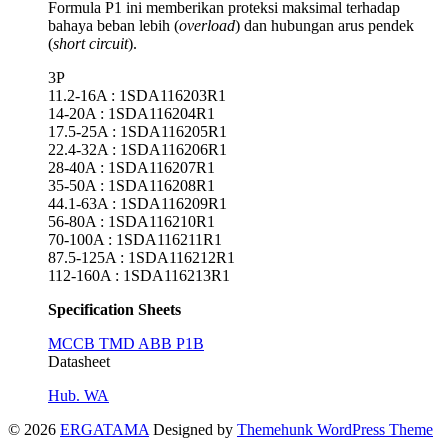
Formula P1 ini memberikan proteksi maksimal terhadap
bahaya beban lebih (
overload
) dan hubungan arus pendek
(
short circuit
).
3P
11.2-16A : 1SDA116203R1
14-20A : 1SDA116204R1
17.5-25A : 1SDA116205R1
22.4-32A : 1SDA116206R1
28-40A : 1SDA116207R1
35-50A : 1SDA116208R1
44.1-63A : 1SDA116209R1
56-80A : 1SDA116210R1
70-100A : 1SDA116211R1
87.5-125A : 1SDA116212R1
112-160A : 1SDA116213R1
Specification Sheets
MCCB TMD ABB P1B
Datasheet
Hub. WA
© 2026
ERGATAMA
Designed by
Themehunk WordPress Theme