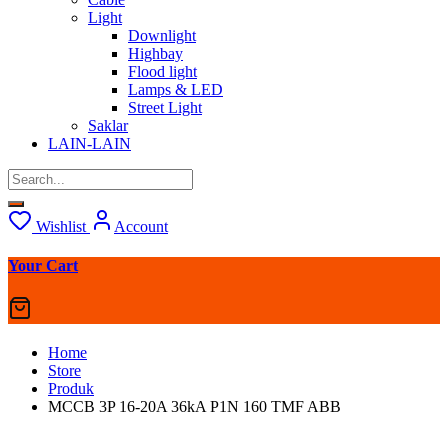
Light
Downlight
Highbay
Flood light
Lamps & LED
Street Light
Saklar
LAIN-LAIN
Wishlist
Account
Your Cart
Home
Store
Produk
MCCB 3P 16-20A 36kA P1N 160 TMF ABB