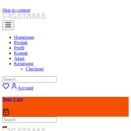
Skip to content
Homepage
Produk
Profil
Kontak
Akun
Keranjang
Checkout
Account
Your Cart