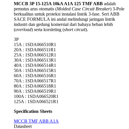
MCCB 3P 15-125A 10kA A1A 125 TMF ABB
adalah
pemutus arus otomatis (
Molded Case Circuit Breaker
) 3-Pole
berkualitas untuk proteksi instalasi listrik 3-fase. Seri ABB
SACE FORMULA
ini andal melindungi jaringan listrik
industri dan gedung komersial dari bahaya beban lebih
(
overload
) serta korsleting (
short circuit
).
3P
15A : 1SDA066510R1
20A : 1SDA066511R1
25A : 1SDA066512R1
30A : 1SDA066513R1
40A : 1SDA066514R1
50A : 1SDA066515R1
60A : 1SDA066516R1
70A : 1SDA066517R1
80A : 1SDA066518R1
90A : 1SDA066519R1
100A : 1SDA066520R1
125A : 1SDA066521R1
Specification Sheets
MCCB TMF ABB A1A
Datasheet