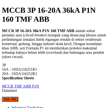
MCCB 3P 16-20A 36kA P1N
160 TMF ABB
MCCB 3P 16-20A 36kA P1N 160 TMF ABB
adalah solusi
pemutus arus (
circuit breaker
) kompak yang dirancang khusus untuk
perlindungan instalasi listrik tegangan rendah di sektor residensial
komersial, gedung, hingga industri skala kecil. Dengan keandalan
khas ABB, seri Formula P1 ini memberikan proteksi maksimal
terhadap bahaya beban lebih (
overload
) dan hubungan arus pendek
(
short circuit
).
3P
16A : 1SDA116251R1
20A : 1SDA116252R1
Specification Sheets
MCCB TMF ABB P1N
Datasheet
Hub. WA
Informasi Tambahan