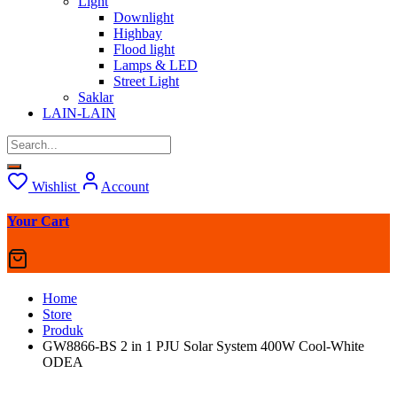
Light
Downlight
Highbay
Flood light
Lamps & LED
Street Light
Saklar
LAIN-LAIN
Wishlist
Account
Your Cart
Home
Store
Produk
GW8866-BS 2 in 1 PJU Solar System 400W Cool-White
ODEA