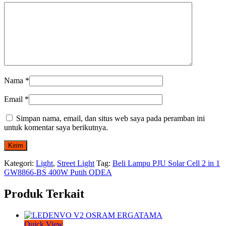
Nama
*
Email
*
Simpan nama, email, dan situs web saya pada peramban ini
untuk komentar saya berikutnya.
Kategori:
Light
,
Street Light
Tag:
Beli Lampu PJU Solar Cell 2 in 1
GW8866-BS 400W Putih ODEA
Produk Terkait
Quick View