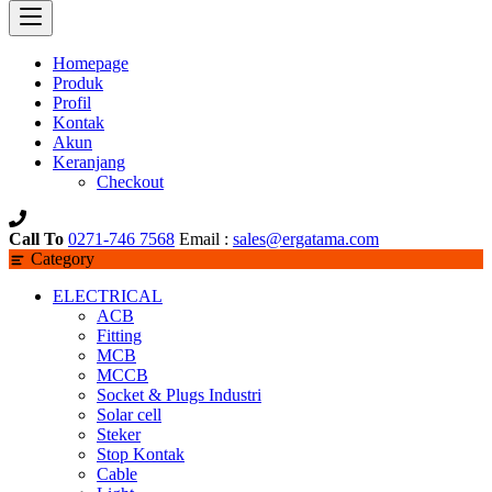
Homepage
Produk
Profil
Kontak
Akun
Keranjang
Checkout
Call To
0271-746 7568
Email :
sales@ergatama.com
Category
ELECTRICAL
ACB
Fitting
MCB
MCCB
Socket & Plugs Industri
Solar cell
Steker
Stop Kontak
Cable