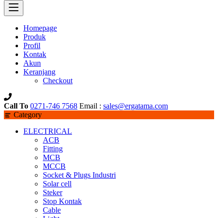
Homepage
Produk
Profil
Kontak
Akun
Keranjang
Checkout
Call To
0271-746 7568
Email :
sales@ergatama.com
Category
ELECTRICAL
ACB
Fitting
MCB
MCCB
Socket & Plugs Industri
Solar cell
Steker
Stop Kontak
Cable