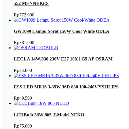
552 MENNEKES
Rp
772.000
GW1099 Lampu Sorot 150W Cool-White ODEA
Rp
381.000
LECLA 14W/830 230V E27 10X1 G5 AP OSRAM
Rp
34.000
ESS LED MR16 3-35W 36D 830 100-240V?PHILIPS
Rp
49.500
LEDBulb 38W 865 T-Model NEKO
Rp
75.000