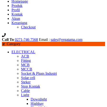
Homepage
Produk
Profil
Kontak
Akun
Keranjang
Checkout
Call To
0271-746 7568
Email :
sales@ergatama.com
Category
ELECTRICAL
ACB
Fitting
MCB
MCCB
Socket & Plugs Industri
Solar cell
Steker
Stop Kontak
Cable
Light
Downlight
Highbay