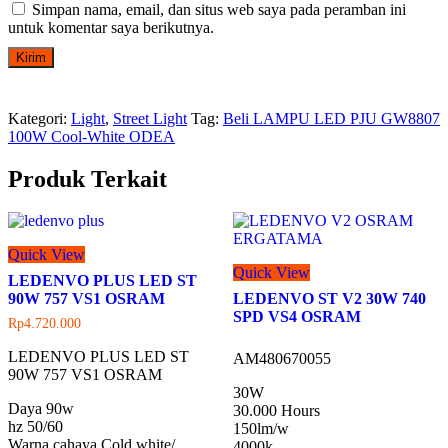
Simpan nama, email, dan situs web saya pada peramban ini
untuk komentar saya berikutnya.
Kategori:
Light
,
Street Light
Tag:
Beli LAMPU LED PJU GW8807
100W Cool-White ODEA
Produk Terkait
Quick View
Quick View
LEDENVO PLUS LED ST
90W 757 VS1 OSRAM
LEDENVO ST V2 30W 740
SPD VS4 OSRAM
Rp
4.720.000
LEDENVO PLUS LED ST
AM480670055
90W 757 VS1 OSRAM
30W
Daya 90w
30.000 Hours
hz 50/60
150lm/w
Warna cahaya Cold white/
4000k