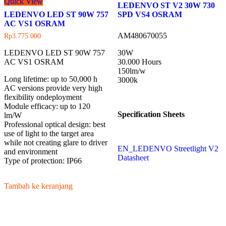
Quick View
LEDENVO ST V2 30W 730
LEDENVO LED ST 90W 757
SPD VS4 OSRAM
AC VS1 OSRAM
AM480670055
Rp
3.775.000
LEDENVO LED ST 90W 757
30W
AC VS1 OSRAM
30.000 Hours
150lm/w
Long lifetime: up to 50,000 h
3000k
AC versions provide very high
flexibility ondeployment
Module efficacy: up to 120
Specification Sheets
lm/W
Professional optical design: best
use of light to the target area
while not creating glare to driver
EN_LEDENVO Streetlight V2
and environment
Datasheet
Type of protection: IP66
Tambah ke keranjang