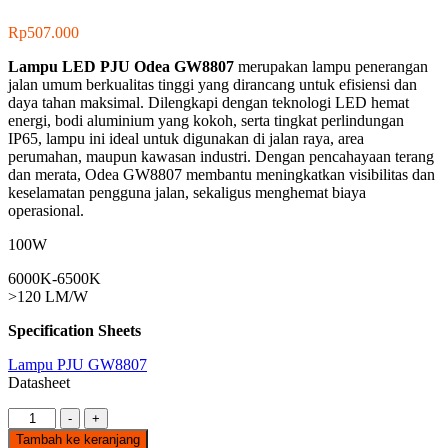
Rp
507.000
Lampu LED PJU Odea GW8807
merupakan lampu penerangan
jalan umum berkualitas tinggi yang dirancang untuk efisiensi dan
daya tahan maksimal. Dilengkapi dengan teknologi LED hemat
energi, bodi aluminium yang kokoh, serta tingkat perlindungan
IP65, lampu ini ideal untuk digunakan di jalan raya, area
perumahan, maupun kawasan industri. Dengan pencahayaan terang
dan merata, Odea GW8807 membantu meningkatkan visibilitas dan
keselamatan pengguna jalan, sekaligus menghemat biaya
operasional.
100W
6000K-6500K
>120 LM/W
Specification Sheets
Lampu PJU GW8807
Datasheet
Kuantitas
-
+
GW8807
Tambah ke keranjang