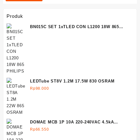
Produk
BN015C SET 1xTLED CON L1200 18W 865
PHILIPS
LEDTube ST8V 1.2M 17.5W 830 OSRAM
Rp
98.000
DOMAE MCB 1P 10A 220-240VAC 4.5kA
SCHNEIDER
Rp
66.550