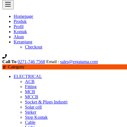
Homepage
Produk
Profil
Kontak
Akun
Keranjang
Checkout
Call To
0271-746 7568
Email :
sales@ergatama.com
Category
ELECTRICAL
ACB
Fitting
MCB
MCCB
Socket & Plugs Industri
Solar cell
Steker
Stop Kontak
Cable