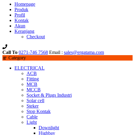
Homepage
Produk
Profil
Kontak
Akun
Keranjang
Checkout
Call To
0271-746 7568
Email :
sales@ergatama.com
Category
ELECTRICAL
ACB
Fitting
MCB
MCCB
Socket & Plugs Industri
Solar cell
Steker
Stop Kontak
Cable
Light
Downlight
Highbay