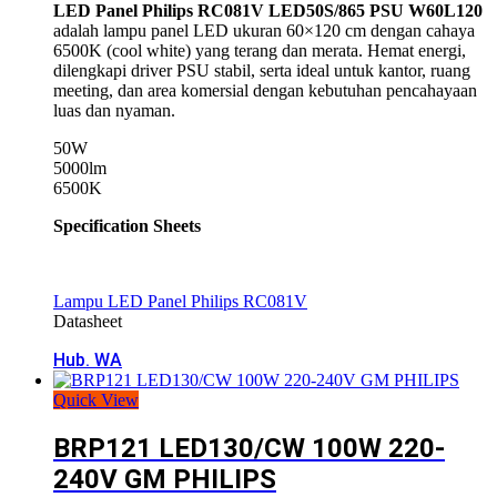
LED Panel
Philips
RC081V LED50S/865 PSU W60L120
adalah lampu panel LED ukuran 60×120 cm dengan cahaya
6500K (cool white) yang terang dan merata. Hemat energi,
dilengkapi driver PSU stabil, serta ideal untuk kantor, ruang
meeting, dan area komersial dengan kebutuhan pencahayaan
luas dan nyaman.
50W
5000lm
6500K
Specification Sheets
Lampu LED Panel Philips RC081V
Datasheet
Hub. WA
Quick View
BRP121 LED130/CW 100W 220-
240V GM PHILIPS