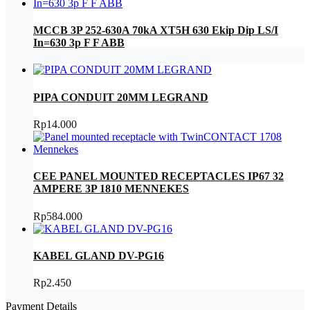
MCCB 3P 252-630A 70kA XT5H 630 Ekip Dip LS/I
In=630 3p F F ABB
PIPA CONDUIT 20MM LEGRAND
Rp
14.000
CEE PANEL MOUNTED RECEPTACLES IP67 32
AMPERE 3P 1810 MENNEKES
Rp
584.000
KABEL GLAND DV-PG16
Rp
2.450
Payment Details